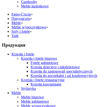
Garderoby
Meble łazienkowe
Eвро-Стиль
»
Предлагать
»
Meble
»
Meble wypoczynkowe
»
Sofy i fotele
»
Tutti
Продукция
Krzesła i fotele
Krzesła i fotele biurowe
Fotele gabinetowe
Krzesła dziecięce i młodzieżowe
Krzesła do zastosowań specjalistycznych
Krzesła do poczekalni i sal konferencyjnych
Krzesła i fotele restauracyjne
Krzesła kawiarniane
Stylistyka
Meble
Meble biurowe
Meble gabinetowe
Meble wypoczynkowe