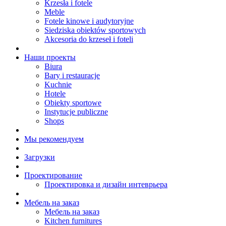
Krzesła i fotele
Meble
Fotele kinowe i audytoryjne
Siedziska obiektów sportowych
Akcesoria do krzeseł i foteli
Наши проекты
Biura
Bary i restauracje
Kuchnie
Hotele
Obiekty sportowe
Instytucje publiczne
Shops
Мы рекомендуем
Загрузки
Проектирование
Проектировка и дизайн интеврьера
Мебель на заказ
Мебель на заказ
Kitchen furnitures