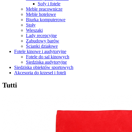
Sofy i fotele
Meble pracownicze
Meble hotelowe
Biurka komputerowe
Stoły
Wieszaki
Lady recepcyjne
Zabudowy barów
Ścianki działowe
Fotele kinowe i audytoryjne
Fotele do sal kinowych
Siedziska audytoryjne
Siedziska obiektów sportowych
Akcesoria do krzeseł i foteli
Tutti