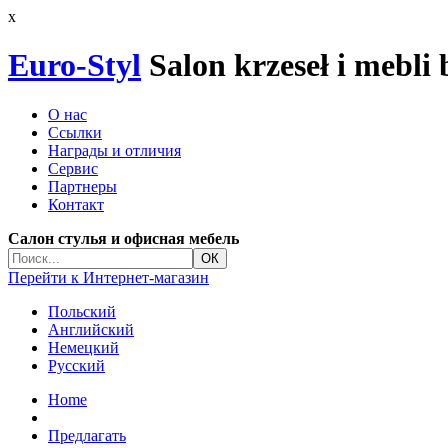
x
Euro-Styl
Salon krzeseł i mebli
О нас
Ссылки
Награды и отличия
Сервис
Партнеры
Контакт
Салон стулья и офисная мебель
Перейти к Интернет-магазин
Польский
Английский
Немецкий
Русский
Home
Предлагать