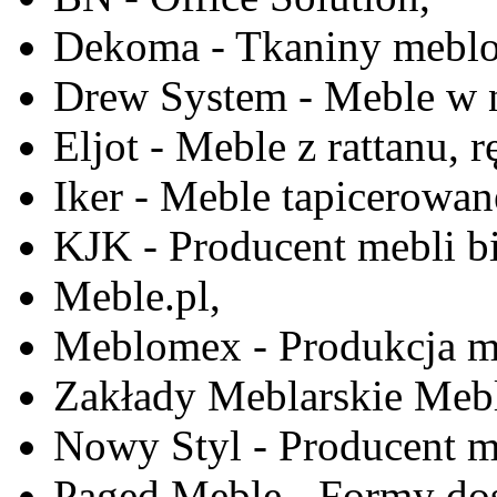
Dekoma - Tkaniny meblo
Drew System - Meble w n
Eljot - Meble z rattanu, r
Iker - Meble tapicerowan
KJK - Producent mebli b
Meble.pl,
Meblomex - Produkcja m
Zakłady Meblarskie Mebl
Nowy Styl - Producent meb
Paged Meble - Formy do