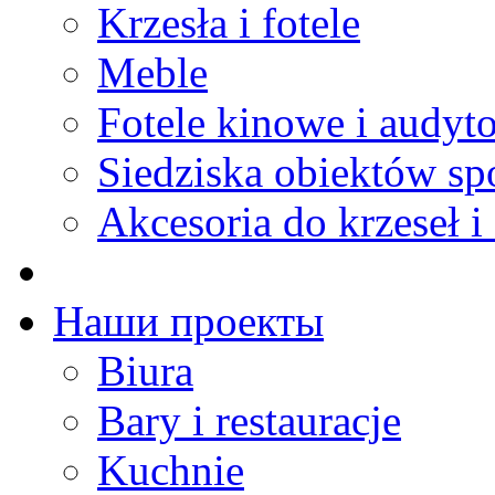
Krzesła i fotele
Meble
Fotele kinowe i audyt
Siedziska obiektów s
Akcesoria do krzeseł i 
Наши проекты
Biura
Bary i restauracje
Kuchnie