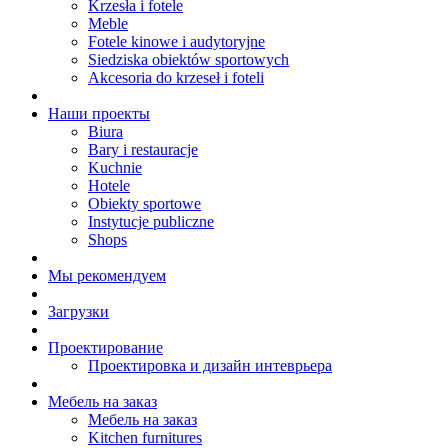
Krzesła i fotele
Meble
Fotele kinowe i audytoryjne
Siedziska obiektów sportowych
Akcesoria do krzeseł i foteli
Наши проекты
Biura
Bary i restauracje
Kuchnie
Hotele
Obiekty sportowe
Instytucje publiczne
Shops
Мы рекомендуем
Загрузки
Проектирование
Проектировка и дизайн интеврьера
Мебель на заказ
Мебель на заказ
Kitchen furnitures