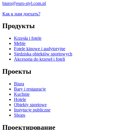
biuro@euro-styl.com.pl
Как к нам доехать?
Продукты
Krzesła i fotele
Meble
Fotele kinowe i audytoryjne
Siedziska obiektów sportowych
Akcesoria do krzeseł i foteli
Проекты
Biura
Bary i restauracje
Kuchnie
Hotele
Obiekty sportowe
Instytucje publiczne
Shops
Проектирование