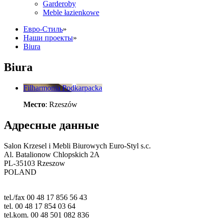
Garderoby
Meble łazienkowe
Eвро-Стиль
»
Наши проекты
»
Biura
Biura
Filharmonia Podkarpacka
Место
: Rzeszów
Адресные данные
Salon Krzesel i Mebli Biurowych Euro-Styl s.c.
Al. Batalionow Chlopskich 2A
PL-35103 Rzeszow
POLAND
tel./fax 00 48 17 856 56 43
tel. 00 48 17 854 03 64
tel.kom. 00 48 501 082 836