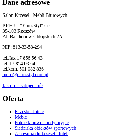
Dane adresowe
Salon Krzeseł i Mebli Biurowych
P.P.H.U. "Euro-Styl" s.c.
35-103 Rzeszów
Al. Batalionów Chłopskich 2A
NIP: 813-33-58-294
tel./fax 17 856 56 43
tel. 17 854 03 64
tel.kom. 501 082 836
biuro@euro-styl.com.pl
Jak do nas dojechać?
Oferta
Krzesła i fotele
Meble
Fotele kinowe i audytoryjne
Siedziska obiektów sportowych
Akcesoria do krzeseł i foteli