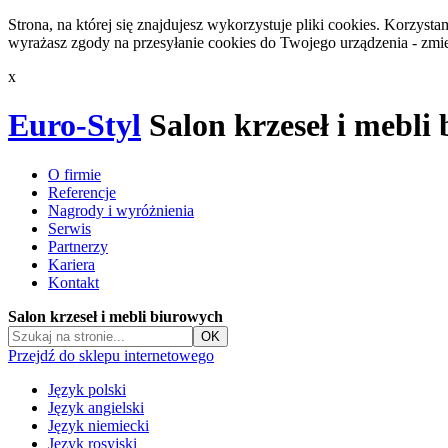
Strona, na której się znajdujesz wykorzystuje pliki cookies. Korzys
wyrażasz zgody na przesyłanie cookies do Twojego urządzenia - zmie
x
Euro-Styl
Salon krzeseł i mebli
O firmie
Referencje
Nagrody i wyróżnienia
Serwis
Partnerzy
Kariera
Kontakt
Salon krzeseł i mebli biurowych
Przejdź do sklepu internetowego
Język polski
Język angielski
Język niemiecki
Język rosyjski