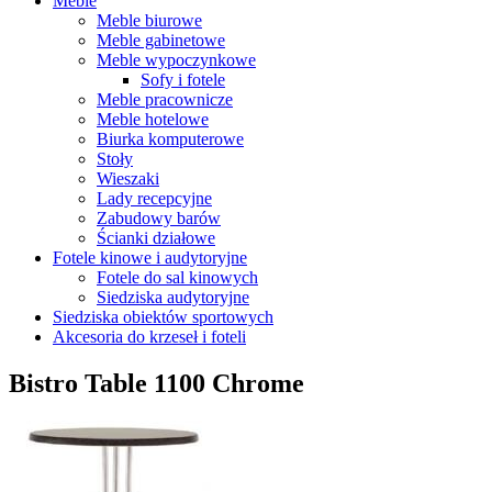
Meble
Meble biurowe
Meble gabinetowe
Meble wypoczynkowe
Sofy i fotele
Meble pracownicze
Meble hotelowe
Biurka komputerowe
Stoły
Wieszaki
Lady recepcyjne
Zabudowy barów
Ścianki działowe
Fotele kinowe i audytoryjne
Fotele do sal kinowych
Siedziska audytoryjne
Siedziska obiektów sportowych
Akcesoria do krzeseł i foteli
Bistro Table 1100 Chrome