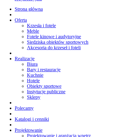
Strona główna
Oferta
Krzesła i fotele
Meble
Fotele kinowe i audytoryjne
Siedziska obiektów sportowych
Akcesoria do krzeseł i foteli
Realizacje
Biura
Bary i restauracje
Kuchnie
Hotele
Obiekty sportowe
Instytucje publiczne
Sklepy
Polecamy
Katalogi i cenniki
Projektowanie
Projektowanie i aranżacja wnętrz