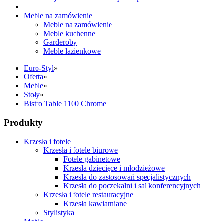
Meble na zamówienie
Meble na zamówienie
Meble kuchenne
Garderoby
Meble łazienkowe
Euro-Styl
»
Oferta
»
Meble
»
Stoły
»
Bistro Table 1100 Chrome
Produkty
Krzesła i fotele
Krzesła i fotele biurowe
Fotele gabinetowe
Krzesła dziecięce i młodzieżowe
Krzesła do zastosowań specjalistycznych
Krzesła do poczekalni i sal konferencyjnych
Krzesła i fotele restauracyjne
Krzesła kawiarniane
Stylistyka