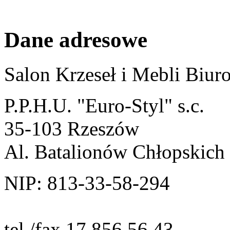
Dane adresowe
Salon Krzeseł i Mebli Biu
P.P.H.U. "Euro-Styl" s.c.
35-103 Rzeszów
Al. Batalionów Chłopskich
NIP: 813-33-58-294
tel./fax 17 856 56 43