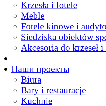
Krzesła i fotele
Meble
Fotele kinowe i audyt
Siedziska obiektów s
Akcesoria do krzeseł i 
Наши проекты
Biura
Bary i restauracje
Kuchnie