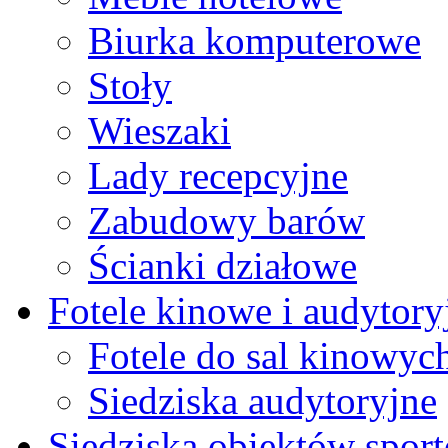
Biurka komputerowe
Stoły
Wieszaki
Lady recepcyjne
Zabudowy barów
Ścianki działowe
Fotele kinowe i audytory
Fotele do sal kinowyc
Siedziska audytoryjne
Siedziska obiektów spor