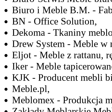
Biuro i Meble B.M. - Fa
BN - Office Solution,
Dekoma - Tkaniny meblo
Drew System - Meble w n
Eljot - Meble z rattanu, r
Iker - Meble tapicerowan
KJK - Producent mebli b
Meble.pl,
Meblomex - Produkcja m
Zakłady Meblarskie Mebl