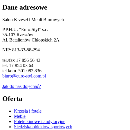
Dane adresowe
Salon Krzeseł i Mebli Biurowych
P.P.H.U. "Euro-Styl" s.c.
35-103 Rzeszów
Al. Batalionów Chłopskich 2A
NIP: 813-33-58-294
tel./fax 17 856 56 43
tel. 17 854 03 64
tel.kom. 501 082 836
biuro@euro-styl.com.pl
Jak do nas dojechać?
Oferta
Krzesła i fotele
Meble
Fotele kinowe i audytoryjne
Siedziska obiektów sportowych