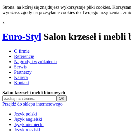
Strona, na której się znajdujesz wykorzystuje pliki cookies. Korzys
wyrażasz zgody na przesyłanie cookies do Twojego urządzenia - zmie
x
Euro-Styl
Salon krzeseł i mebli
O firmie
Referencje
Nagrody i wyróżnienia
Serwis
Partnerzy
Kariera
Kontakt
Salon krzeseł i mebli biurowych
Przejdź do sklepu internetowego
Język polski
Język angielski
Język niemiecki
Język rosyjski