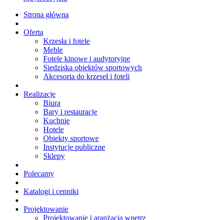
Strona główna
Oferta
Krzesła i fotele
Meble
Fotele kinowe i audytoryjne
Siedziska obiektów sportowych
Akcesoria do krzeseł i foteli
Realizacje
Biura
Bary i restauracje
Kuchnie
Hotele
Obiekty sportowe
Instytucje publiczne
Sklepy
Polecamy
Katalogi i cenniki
Projektowanie
Projektowanie i aranżacja wnętrz