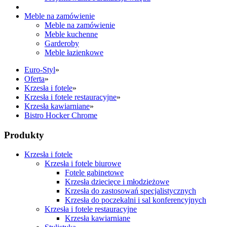
Meble na zamówienie
Meble na zamówienie
Meble kuchenne
Garderoby
Meble łazienkowe
Euro-Styl
»
Oferta
»
Krzesła i fotele
»
Krzesła i fotele restauracyjne
»
Krzesła kawiarniane
»
Bistro Hocker Chrome
Produkty
Krzesła i fotele
Krzesła i fotele biurowe
Fotele gabinetowe
Krzesła dziecięce i młodzieżowe
Krzesła do zastosowań specjalistycznych
Krzesła do poczekalni i sal konferencyjnych
Krzesła i fotele restauracyjne
Krzesła kawiarniane