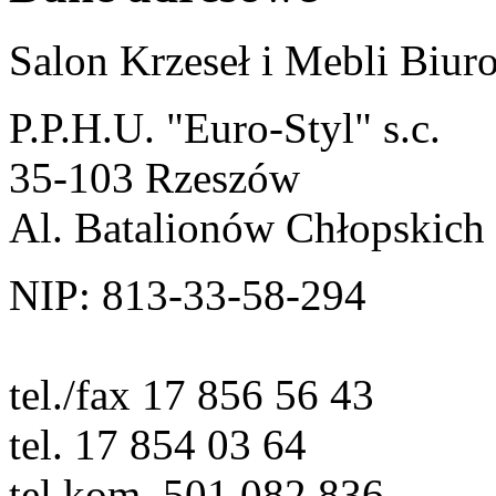
Salon Krzeseł i Mebli Biu
P.P.H.U. "Euro-Styl" s.c.
35-103 Rzeszów
Al. Batalionów Chłopskich
NIP: 813-33-58-294
tel./fax 17 856 56 43
tel. 17 854 03 64
tel.kom. 501 082 836