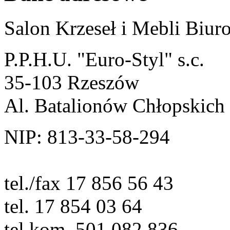
Salon Krzeseł i Mebli Biu
P.P.H.U. "Euro-Styl" s.c.
35-103 Rzeszów
Al. Batalionów Chłopskich
NIP: 813-33-58-294
tel./fax 17 856 56 43
tel. 17 854 03 64
tel.kom. 501 082 836