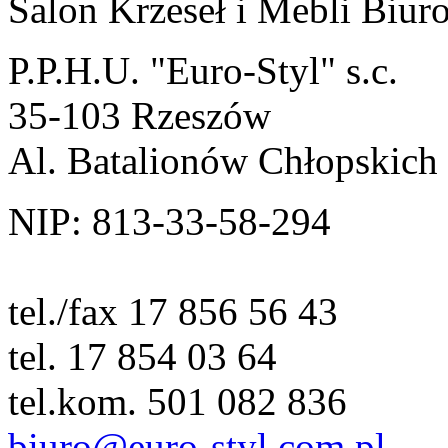
Salon Krzeseł i Mebli Biu
P.P.H.U. "Euro-Styl" s.c.
35-103 Rzeszów
Al. Batalionów Chłopskich
NIP: 813-33-58-294
tel./fax 17 856 56 43
tel. 17 854 03 64
tel.kom. 501 082 836
biuro@euro-styl.com.pl