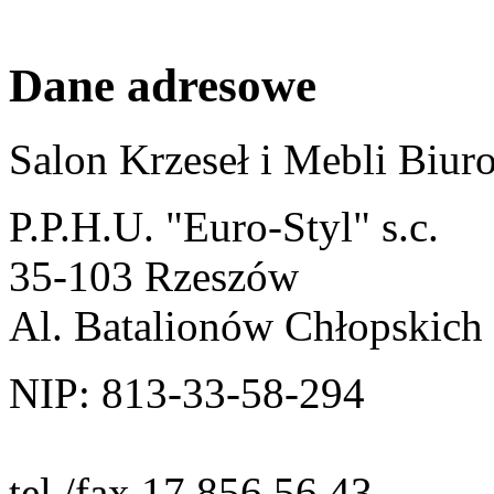
Dane adresowe
Salon Krzeseł i Mebli Biu
P.P.H.U. "Euro-Styl" s.c.
35-103 Rzeszów
Al. Batalionów Chłopskich
NIP: 813-33-58-294
tel./fax 17 856 56 43