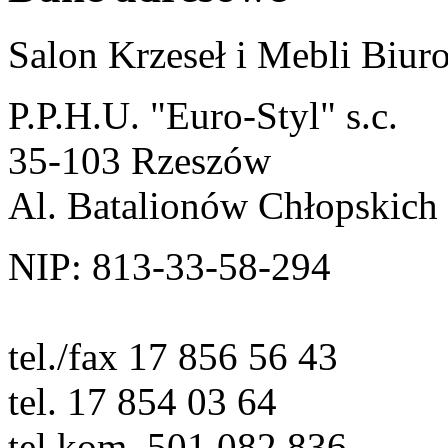
Salon Krzeseł i Mebli Biu
P.P.H.U. "Euro-Styl" s.c.
35-103 Rzeszów
Al. Batalionów Chłopskich
NIP: 813-33-58-294
tel./fax 17 856 56 43
tel. 17 854 03 64
tel.kom. 501 082 836