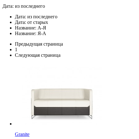
Дата: из последнего
Дата: из последнего
Дата: от старых
Название: A-Я
Название: Я-A
Предыдущая страница
1
Следующая страница
Granite