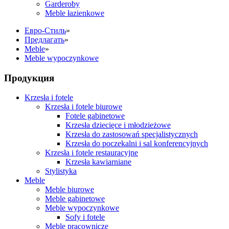
Garderoby
Meble łazienkowe
Eвро-Стиль
»
Предлагать
»
Meble
»
Meble wypoczynkowe
Продукция
Krzesła i fotele
Krzesła i fotele biurowe
Fotele gabinetowe
Krzesła dziecięce i młodzieżowe
Krzesła do zastosowań specjalistycznych
Krzesła do poczekalni i sal konferencyjnych
Krzesła i fotele restauracyjne
Krzesła kawiarniane
Stylistyka
Meble
Meble biurowe
Meble gabinetowe
Meble wypoczynkowe
Sofy i fotele
Meble pracownicze