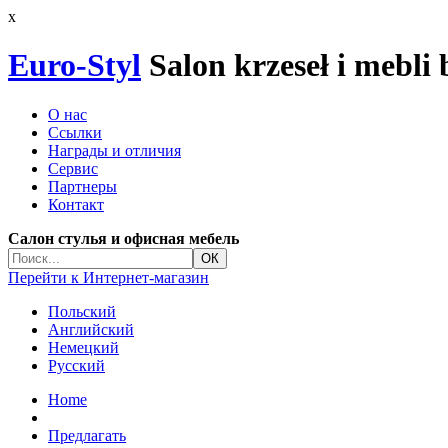
x
Euro-Styl
Salon krzeseł i mebli
О нас
Ссылки
Награды и отличия
Сервис
Партнеры
Контакт
Салон стулья и офисная мебель
Перейти к Интернет-магазин
Польский
Английский
Немецкий
Русский
Home
Предлагать