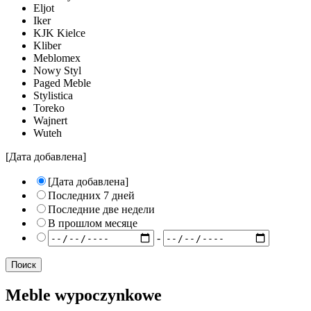
Eljot
Iker
KJK Kielce
Kliber
Meblomex
Nowy Styl
Paged Meble
Stylistica
Toreko
Wajnert
Wuteh
[Дата добавлена]
[Дата добавлена]
Последних 7 дней
Последние две недели
В прошлом месяце
-
Meble wypoczynkowe