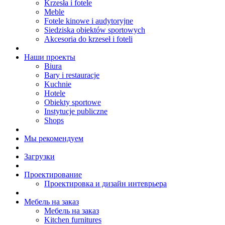
Krzesła i fotele
Meble
Fotele kinowe i audytoryjne
Siedziska obiektów sportowych
Akcesoria do krzeseł i foteli
Наши проекты
Biura
Bary i restauracje
Kuchnie
Hotele
Obiekty sportowe
Instytucje publiczne
Shops
Мы рекомендуем
Загрузки
Проектирование
Проектировка и дизайн интеврьера
Мебель на заказ
Мебель на заказ
Kitchen furnitures