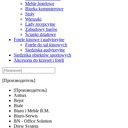
Meble hotelowe
Biurka komputerowe
Stoły
Wieszaki
Lady recepcyjne
Zabudowy barów
Ścianki działowe
Fotele kinowe i audytoryjne
Fotele do sal kinowych
Siedziska audytoryjne
Siedziska obiektów sportowych
Akcesoria do krzeseł i foteli
[Производитель]
[Производитель]
Antrax
Bejot
Biale
Biuro i Meble B.M.
Biuro-Serwis
BN - Office Solution
Drew System