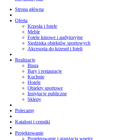
Strona główna
Oferta
Krzesła i fotele
Meble
Fotele kinowe i audytoryjne
Siedziska obiektów sportowych
Akcesoria do krzeseł i foteli
Realizacje
Biura
Bary i restauracje
Kuchnie
Hotele
Obiekty sportowe
Instytucje publiczne
Sklepy
Polecamy
Katalogi i cenniki
Projektowanie
Projektowanie i aranżacja wnętrz