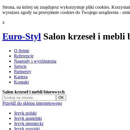
Strona, na której się znajdujesz wykorzystuje pliki cookies. Korzys
wyrażasz zgody na przesyłanie cookies do Twojego urządzenia - zmie
x
Euro-Styl
Salon krzeseł i mebli
O firmie
Referencje
Nagrody i wyróżnienia
Serwis
Partnerzy
Kariera
Kontakt
Salon krzeseł i mebli biurowych
Przejdź do sklepu internetowego
Język polski
Język angielski
Język niemiecki
Język rosyjski