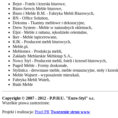
Bejot - Fotele i krzesła biurowe,
Biuro-Serwis Meble biurowe,
Biuro i Meble B.M. - Fabryka Mebli Biurowych,
BN - Office Solution,
Dekoma - Tkaniny meblowe i dekoracyjne,
Drew System - Meble w naturalnych okleinach,
Eljot - Meble z rattanu, rękodzieło orientalne,
Iker - Meble tapicerowane,
KJK - Producent mebli biurowych,
Meble.pl,
Meblomex - Produkcja mebli,
Zakłady Meblarskie Meblotap S.A.,
Nowy Styl - Producent mebli, foteli i krzeseł biurowych,
Paged Meble - Formy doskonałe,
Stylistica - drewniane meble, meble restauracyjne, stoły i krzes
Meble Wajnert - wyposażenie mieszkań,
Fabryka Mebli Wuteh,
Biale Meble
Copyright © 2007 - 2012 - P.P.H.U. "Euro-Styl" s.c.
Wszelkie prawa zastrzeżone.
Projekt i realizacja:
Pixel PR
Tworzenie stron www