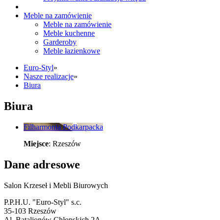
Meble na zamówienie
Meble na zamówienie
Meble kuchenne
Garderoby
Meble łazienkowe
Euro-Styl
»
Nasze realizacje
»
Biura
Biura
Filharmonia Podkarpacka
Miejsce
: Rzeszów
Dane adresowe
Salon Krzeseł i Mebli Biurowych
P.P.H.U. "Euro-Styl" s.c.
35-103 Rzeszów
Al. Batalionów Chłopskich 2A