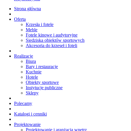
Strona główna
Oferta
Krzesła i fotele
Meble
Fotele kinowe i audytoryjne
Siedziska obiektów sportowych
Akcesoria do krzeseł i foteli
Realizacje
Biura
Bary i restauracje
Kuchnie
Hotele
Obiekty sportowe
Instytucje publiczne
Sklepy
Polecamy
Katalogi i cenniki
Projektowanie
Projektowanie i aranżacja wnętrz