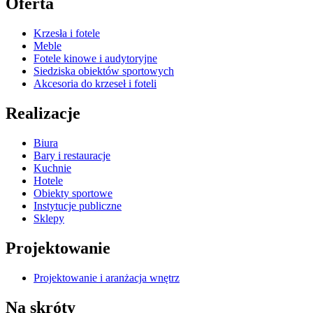
Oferta
Krzesła i fotele
Meble
Fotele kinowe i audytoryjne
Siedziska obiektów sportowych
Akcesoria do krzeseł i foteli
Realizacje
Biura
Bary i restauracje
Kuchnie
Hotele
Obiekty sportowe
Instytucje publiczne
Sklepy
Projektowanie
Projektowanie i aranżacja wnętrz
Na skróty