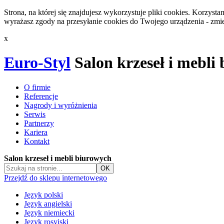
Strona, na której się znajdujesz wykorzystuje pliki cookies. Korzys
wyrażasz zgody na przesyłanie cookies do Twojego urządzenia - zmie
x
Euro-Styl
Salon krzeseł i mebli
O firmie
Referencje
Nagrody i wyróżnienia
Serwis
Partnerzy
Kariera
Kontakt
Salon krzeseł i mebli biurowych
Przejdź do sklepu internetowego
Język polski
Język angielski
Język niemiecki
Język rosyjski