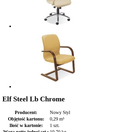
Elf Steel Lb Chrome
Producent:
Nowy Styl
Objętość kartonu:
0,29 m³
Ilość w kartonie:
1 szt.
Waga netto jednej szt.:
19,70 kg