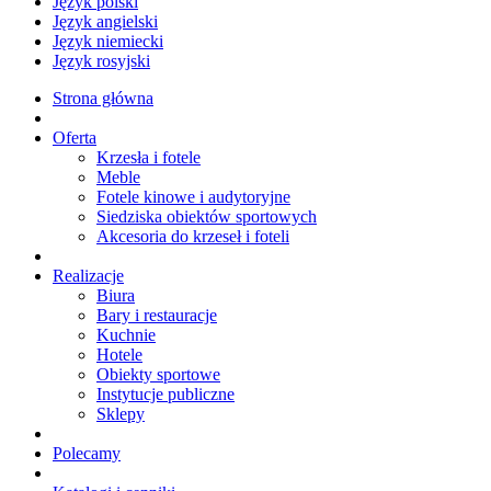
Język polski
Język angielski
Język niemiecki
Język rosyjski
Strona główna
Oferta
Krzesła i fotele
Meble
Fotele kinowe i audytoryjne
Siedziska obiektów sportowych
Akcesoria do krzeseł i foteli
Realizacje
Biura
Bary i restauracje
Kuchnie
Hotele
Obiekty sportowe
Instytucje publiczne
Sklepy
Polecamy