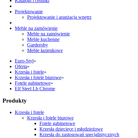
Katalogi i cenniki
Projektowanie
Projektowanie i aranżacja wnętrz
Meble na zamówienie
Meble na zamówienie
Meble kuchenne
Garderoby
Meble łazienkowe
Euro-Styl
»
Oferta
»
Krzesła i fotele
»
Krzesła i fotele biurowe
»
Fotele gabinetowe
»
Elf Steel Lb Chrome
Produkty
Krzesła i fotele
Krzesła i fotele biurowe
Fotele gabinetowe
Krzesła dziecięce i młodzieżowe
Krzesła do zastosowań specjalistycznych