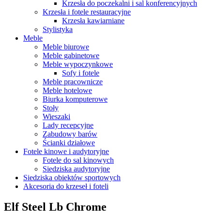
Krzesła do poczekalni i sal konferencyjnych
Krzesła i fotele restauracyjne
Krzesła kawiarniane
Stylistyka
Meble
Meble biurowe
Meble gabinetowe
Meble wypoczynkowe
Sofy i fotele
Meble pracownicze
Meble hotelowe
Biurka komputerowe
Stoły
Wieszaki
Lady recepcyjne
Zabudowy barów
Ścianki działowe
Fotele kinowe i audytoryjne
Fotele do sal kinowych
Siedziska audytoryjne
Siedziska obiektów sportowych
Akcesoria do krzeseł i foteli
Elf Steel Lb Chrome