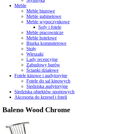
Stylistyka
Meble
Meble biurowe
Meble gabinetowe
Meble wypoczynkowe
Sofy i fotele
Meble pracownicze
Meble hotelowe
Biurka komputerowe
Stoły
Wieszaki
Lady recepcyjne
Zabudowy barów
Ścianki działowe
Fotele kinowe i audytoryjne
Fotele do sal kinowych
Siedziska audytoryjne
Siedziska obiektów sportowych
Akcesoria do krzeseł i foteli
Baleno Wood Chrome