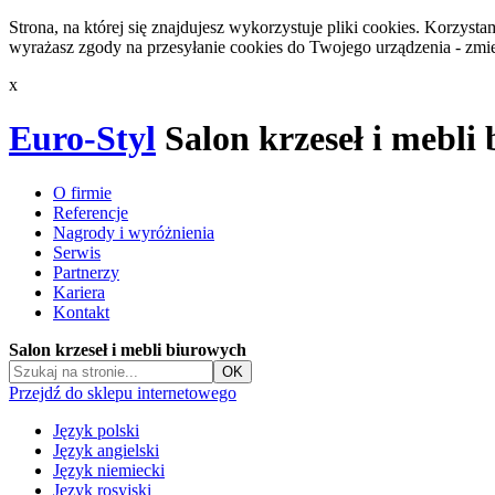
Strona, na której się znajdujesz wykorzystuje pliki cookies. Korzys
wyrażasz zgody na przesyłanie cookies do Twojego urządzenia - zmie
x
Euro-Styl
Salon krzeseł i mebli
O firmie
Referencje
Nagrody i wyróżnienia
Serwis
Partnerzy
Kariera
Kontakt
Salon krzeseł i mebli biurowych
Przejdź do sklepu internetowego
Język polski
Język angielski
Język niemiecki
Język rosyjski