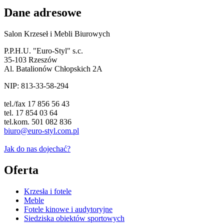
Dane adresowe
Salon Krzeseł i Mebli Biurowych
P.P.H.U. "Euro-Styl" s.c.
35-103 Rzeszów
Al. Batalionów Chłopskich 2A
NIP: 813-33-58-294
tel./fax 17 856 56 43
tel. 17 854 03 64
tel.kom. 501 082 836
biuro@euro-styl.com.pl
Jak do nas dojechać?
Oferta
Krzesła i fotele
Meble
Fotele kinowe i audytoryjne
Siedziska obiektów sportowych