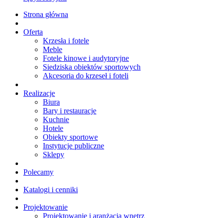
Strona główna
Oferta
Krzesła i fotele
Meble
Fotele kinowe i audytoryjne
Siedziska obiektów sportowych
Akcesoria do krzeseł i foteli
Realizacje
Biura
Bary i restauracje
Kuchnie
Hotele
Obiekty sportowe
Instytucje publiczne
Sklepy
Polecamy
Katalogi i cenniki
Projektowanie
Projektowanie i aranżacja wnętrz