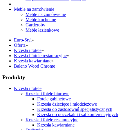
Meble na zamówienie
Meble na zamówienie
Meble kuchenne
Garderoby
Meble łazienkowe
Euro-Styl
»
Oferta
»
Krzesła i fotele
»
Krzesła i fotele restauracyjne
»
Krzesła kawiarniane
»
Baleno Wood Chrome
Produkty
Krzesła i fotele
Krzesła i fotele biurowe
Fotele gabinetowe
Krzesła dziecięce i młodzieżowe
Krzesła do zastosowań specjalistycznych
Krzesła do poczekalni i sal konferencyjnych
Krzesła i fotele restauracyjne
Krzesła kawiarniane