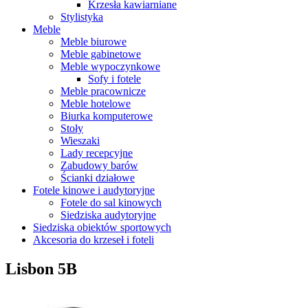
Krzesła kawiarniane
Stylistyka
Meble
Meble biurowe
Meble gabinetowe
Meble wypoczynkowe
Sofy i fotele
Meble pracownicze
Meble hotelowe
Biurka komputerowe
Stoły
Wieszaki
Lady recepcyjne
Zabudowy barów
Ścianki działowe
Fotele kinowe i audytoryjne
Fotele do sal kinowych
Siedziska audytoryjne
Siedziska obiektów sportowych
Akcesoria do krzeseł i foteli
Lisbon 5B