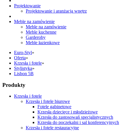
Projektowanie
Projektowanie i aranżacja wnętrz
Meble na zamówienie
Meble na zamówienie
Meble kuchenne
Garderoby
Meble łazienkowe
Euro-Styl
»
Oferta
»
Krzesła i fotele
»
Stylistyka
»
Lisbon 5B
Produkty
Krzesła i fotele
Krzesła i fotele biurowe
Fotele gabinetowe
Krzesła dziecięce i młodzieżowe
Krzesła do zastosowań specjalistycznych
Krzesła do poczekalni i sal konferencyjnych
Krzesła i fotele restauracyjne