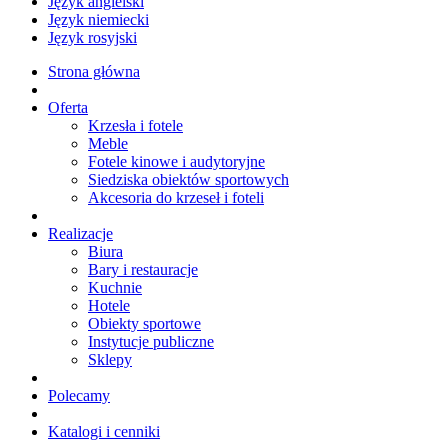
Język angielski
Język niemiecki
Język rosyjski
Strona główna
Oferta
Krzesła i fotele
Meble
Fotele kinowe i audytoryjne
Siedziska obiektów sportowych
Akcesoria do krzeseł i foteli
Realizacje
Biura
Bary i restauracje
Kuchnie
Hotele
Obiekty sportowe
Instytucje publiczne
Sklepy
Polecamy
Katalogi i cenniki