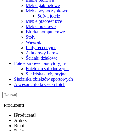
Meble biurowe
Meble gabinetowe
Meble wypoczynkowe
Sofy i fotele
Meble pracownicze
Meble hotelowe
Biurka komputerowe
Stoły
Wieszaki
Lady recepcyjne
Zabudowy barów
Ścianki działowe
Fotele kinowe i audytoryjne
Fotele do sal kinowych
Siedziska audytoryjne
Siedziska obiektów sportowych
Akcesoria do krzeseł i foteli
[Producent]
[Producent]
Antrax
Bejot
Biale