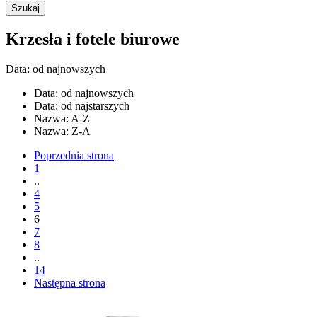
Krzesła i fotele biurowe
Data: od najnowszych
Data: od najnowszych
Data: od najstarszych
Nazwa: A-Z
Nazwa: Z-A
Poprzednia strona
1
..
4
5
6
7
8
..
14
Następna strona