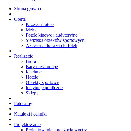
Strona główna
Oferta
Krzesła i fotele
Meble
Fotele kinowe i audytoryjne
Siedziska obiektów sportowych
Akcesoria do krzeseł i foteli
Realizacje
Biura
Bary i restauracje
Kuchnie
Hotele
Obiekty sportowe
Instytucje publiczne
Sklepy
Polecamy
Katalogi i cenniki
Projektowanie
Projektowanie i aranżacja wnętrz