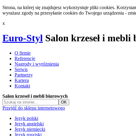
Strona, na której się znajdujesz wykorzystuje pliki cookies. Korzys
wyrażasz zgody na przesyłanie cookies do Twojego urządzenia - zmie
x
Euro-Styl
Salon krzeseł i mebli
O firmie
Referencje
Nagrody i wyróżnienia
Serwis
Partnerzy
Kariera
Kontakt
Salon krzeseł i mebli biurowych
Przejdź do sklepu internetowego
Język polski
Język angielski
Język niemiecki
Język rosyjski