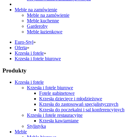
Meble na zamówienie
Meble na zamówienie
Meble kuchenne
Garderoby
Meble łazienkowe
Euro-Styl
»
Oferta
»
Krzesła i fotele
»
Krzesła i fotele biurowe
Produkty
Krzesła i fotele
Krzesła i fotele biurowe
Fotele gabinetowe
Krzesła dziecięce i młodzieżowe
Krzesła do zastosowań specjalistycznych
Krzesła do poczekalni i sal konferencyjnych
Krzesła i fotele restauracyjne
Krzesła kawiarniane
Stylistyka
Meble