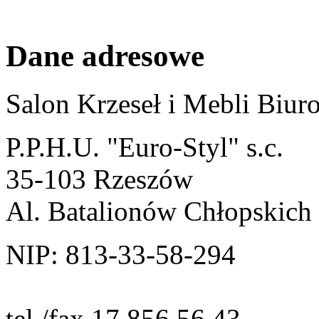
Dane adresowe
Salon Krzeseł i Mebli Biu
P.P.H.U. "Euro-Styl" s.c.
35-103 Rzeszów
Al. Batalionów Chłopskich
NIP: 813-33-58-294
tel./fax 17 856 56 43