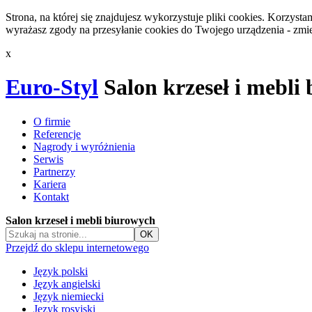
Strona, na której się znajdujesz wykorzystuje pliki cookies. Korzys
wyrażasz zgody na przesyłanie cookies do Twojego urządzenia - zmie
x
Euro-Styl
Salon krzeseł i mebli
O firmie
Referencje
Nagrody i wyróżnienia
Serwis
Partnerzy
Kariera
Kontakt
Salon krzeseł i mebli biurowych
Przejdź do sklepu internetowego
Język polski
Język angielski
Język niemiecki
Język rosyjski