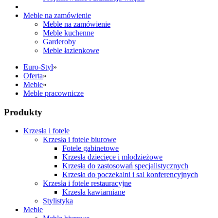
Meble na zamówienie
Meble na zamówienie
Meble kuchenne
Garderoby
Meble łazienkowe
Euro-Styl
»
Oferta
»
Meble
»
Meble pracownicze
Produkty
Krzesła i fotele
Krzesła i fotele biurowe
Fotele gabinetowe
Krzesła dziecięce i młodzieżowe
Krzesła do zastosowań specjalistycznych
Krzesła do poczekalni i sal konferencyjnych
Krzesła i fotele restauracyjne
Krzesła kawiarniane
Stylistyka
Meble