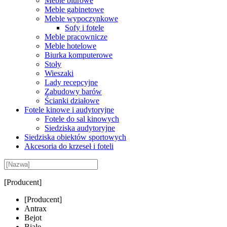
Meble biurowe
Meble gabinetowe
Meble wypoczynkowe
Sofy i fotele
Meble pracownicze
Meble hotelowe
Biurka komputerowe
Stoły
Wieszaki
Lady recepcyjne
Zabudowy barów
Ścianki działowe
Fotele kinowe i audytoryjne
Fotele do sal kinowych
Siedziska audytoryjne
Siedziska obiektów sportowych
Akcesoria do krzeseł i foteli
[Producent]
[Producent]
Antrax
Bejot
Biale