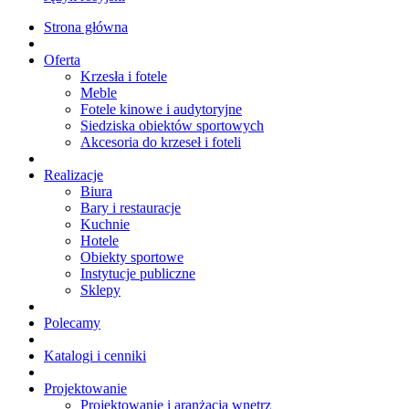
Strona główna
Oferta
Krzesła i fotele
Meble
Fotele kinowe i audytoryjne
Siedziska obiektów sportowych
Akcesoria do krzeseł i foteli
Realizacje
Biura
Bary i restauracje
Kuchnie
Hotele
Obiekty sportowe
Instytucje publiczne
Sklepy
Polecamy
Katalogi i cenniki
Projektowanie
Projektowanie i aranżacja wnętrz