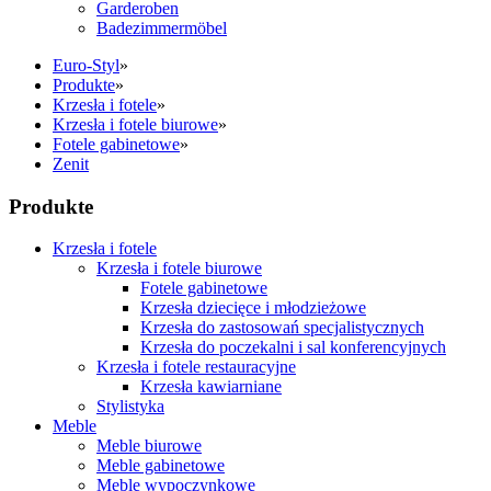
Garderoben
Badezimmermöbel
Euro-Styl
»
Produkte
»
Krzesła i fotele
»
Krzesła i fotele biurowe
»
Fotele gabinetowe
»
Zenit
Produkte
Krzesła i fotele
Krzesła i fotele biurowe
Fotele gabinetowe
Krzesła dziecięce i młodzieżowe
Krzesła do zastosowań specjalistycznych
Krzesła do poczekalni i sal konferencyjnych
Krzesła i fotele restauracyjne
Krzesła kawiarniane
Stylistyka
Meble
Meble biurowe
Meble gabinetowe
Meble wypoczynkowe