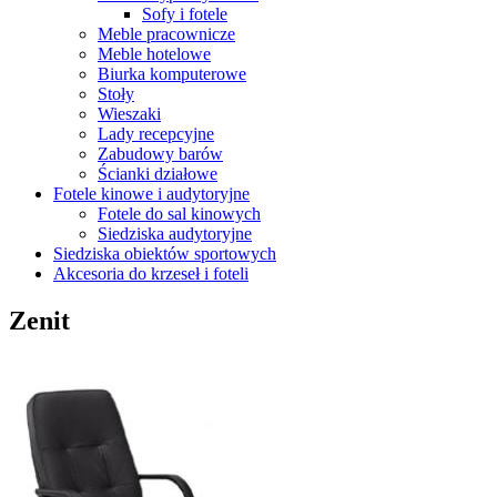
Sofy i fotele
Meble pracownicze
Meble hotelowe
Biurka komputerowe
Stoły
Wieszaki
Lady recepcyjne
Zabudowy barów
Ścianki działowe
Fotele kinowe i audytoryjne
Fotele do sal kinowych
Siedziska audytoryjne
Siedziska obiektów sportowych
Akcesoria do krzeseł i foteli
Zenit