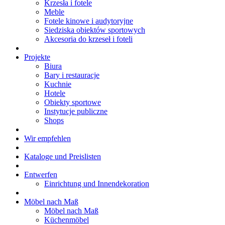
Krzesła i fotele
Meble
Fotele kinowe i audytoryjne
Siedziska obiektów sportowych
Akcesoria do krzeseł i foteli
Projekte
Biura
Bary i restauracje
Kuchnie
Hotele
Obiekty sportowe
Instytucje publiczne
Shops
Wir empfehlen
Kataloge und Preislisten
Entwerfen
Einrichtung und Innendekoration
Möbel nach Maß
Möbel nach Maß
Küchenmöbel