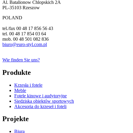
Al. Batalionow Chlopskich 2A
PL-35103 Rzeszow
POLAND
tel./fax 00 48 17 856 56 43
tel. 00 48 17 854 03 64
mob. 00 48 501 082 836
biuro@euro-styl.com.pl
Wie finden Sie uns?
Produkte
Krzesła i fotele
Meble
Fotele kinowe i audytoryjne
Siedziska obiektów sportowych
Akcesoria do krzeseł i foteli
Projekte
Biura