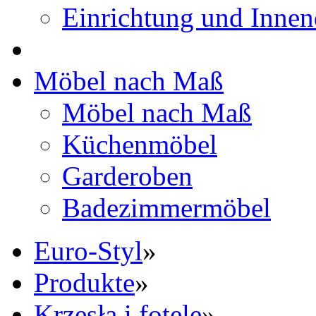
Einrichtung und Innen
Möbel nach Maß
Möbel nach Maß
Küchenmöbel
Garderoben
Badezimmermöbel
Euro-Styl
»
Produkte
»
Krzesła i fotele
»