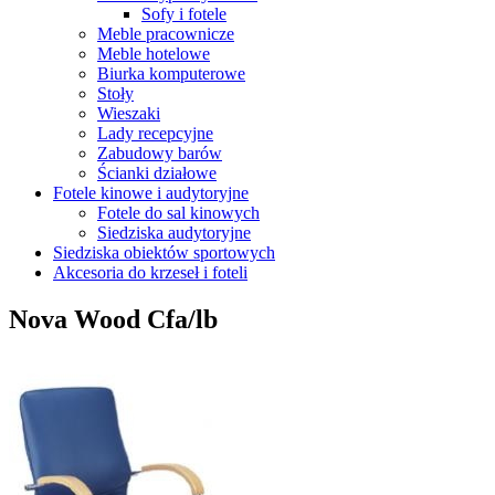
Sofy i fotele
Meble pracownicze
Meble hotelowe
Biurka komputerowe
Stoły
Wieszaki
Lady recepcyjne
Zabudowy barów
Ścianki działowe
Fotele kinowe i audytoryjne
Fotele do sal kinowych
Siedziska audytoryjne
Siedziska obiektów sportowych
Akcesoria do krzeseł i foteli
Nova Wood Cfa/lb