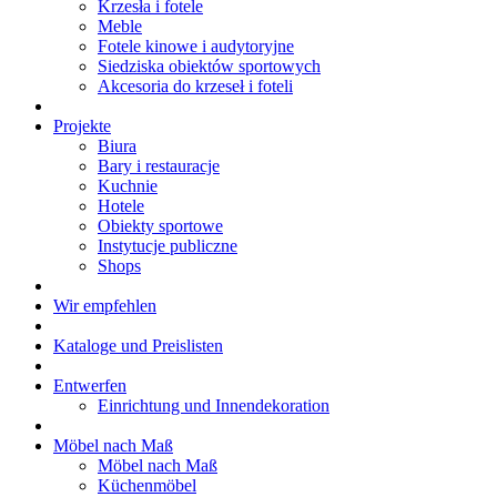
Krzesła i fotele
Meble
Fotele kinowe i audytoryjne
Siedziska obiektów sportowych
Akcesoria do krzeseł i foteli
Projekte
Biura
Bary i restauracje
Kuchnie
Hotele
Obiekty sportowe
Instytucje publiczne
Shops
Wir empfehlen
Kataloge und Preislisten
Entwerfen
Einrichtung und Innendekoration
Möbel nach Maß
Möbel nach Maß
Küchenmöbel