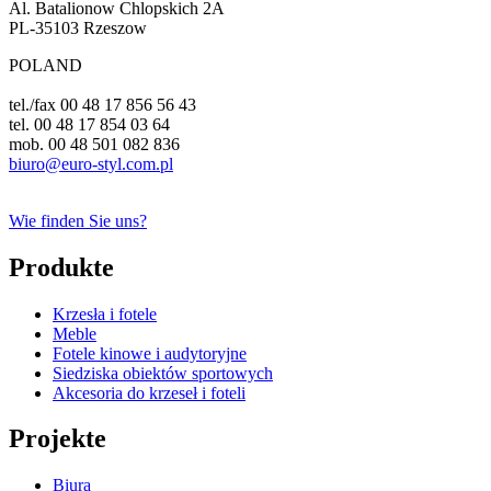
Al. Batalionow Chlopskich 2A
PL-35103 Rzeszow
POLAND
tel./fax 00 48 17 856 56 43
tel. 00 48 17 854 03 64
mob. 00 48 501 082 836
biuro@euro-styl.com.pl
Wie finden Sie uns?
Produkte
Krzesła i fotele
Meble
Fotele kinowe i audytoryjne
Siedziska obiektów sportowych
Akcesoria do krzeseł i foteli
Projekte
Biura