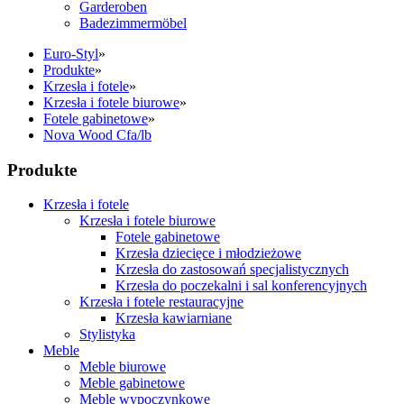
Garderoben
Badezimmermöbel
Euro-Styl
»
Produkte
»
Krzesła i fotele
»
Krzesła i fotele biurowe
»
Fotele gabinetowe
»
Nova Wood Cfa/lb
Produkte
Krzesła i fotele
Krzesła i fotele biurowe
Fotele gabinetowe
Krzesła dziecięce i młodzieżowe
Krzesła do zastosowań specjalistycznych
Krzesła do poczekalni i sal konferencyjnych
Krzesła i fotele restauracyjne
Krzesła kawiarniane
Stylistyka
Meble
Meble biurowe
Meble gabinetowe
Meble wypoczynkowe