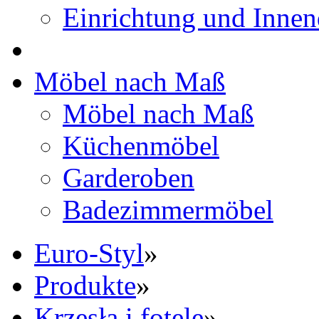
Einrichtung und Innen
Möbel nach Maß
Möbel nach Maß
Küchenmöbel
Garderoben
Badezimmermöbel
Euro-Styl
»
Produkte
»
Krzesła i fotele
»