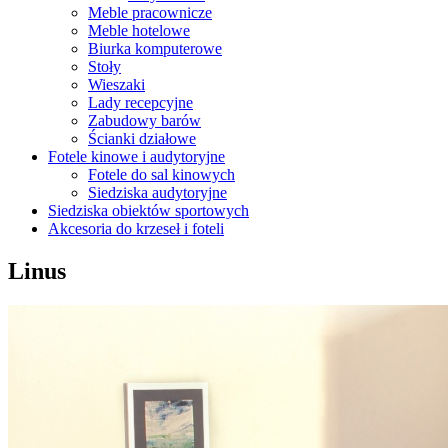
Meble pracownicze
Meble hotelowe
Biurka komputerowe
Stoły
Wieszaki
Lady recepcyjne
Zabudowy barów
Ścianki działowe
Fotele kinowe i audytoryjne
Fotele do sal kinowych
Siedziska audytoryjne
Siedziska obiektów sportowych
Akcesoria do krzeseł i foteli
Linus