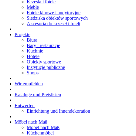
Krzesła i fotele
Meble
Fotele kinowe i audytoryjne
Siedziska obiektów sportowych
Akcesoria do krzeseł i foteli
Projekte
Biura
Bary i restauracje
Kuchnie
Hotele
Obiekty sportowe
Instytucje publiczne
Shops
Wir empfehlen
Kataloge und Preislisten
Entwerfen
Einrichtung und Innendekoration
Möbel nach Maß
Möbel nach Maß
Küchenmöbel