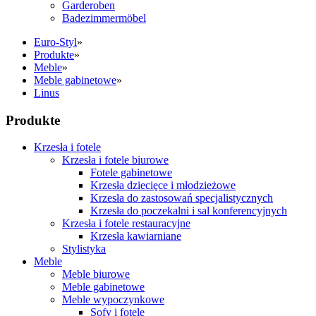
Garderoben
Badezimmermöbel
Euro-Styl
»
Produkte
»
Meble
»
Meble gabinetowe
»
Linus
Produkte
Krzesła i fotele
Krzesła i fotele biurowe
Fotele gabinetowe
Krzesła dziecięce i młodzieżowe
Krzesła do zastosowań specjalistycznych
Krzesła do poczekalni i sal konferencyjnych
Krzesła i fotele restauracyjne
Krzesła kawiarniane
Stylistyka
Meble
Meble biurowe
Meble gabinetowe
Meble wypoczynkowe
Sofy i fotele