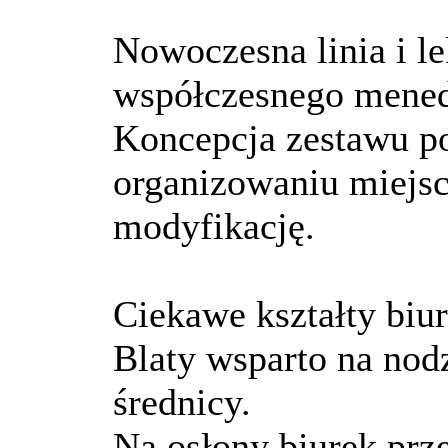
Nowoczesna linia i l
współczesnego mened
Koncepcja zestawu p
organizowaniu miejsc
modyfikację.
Ciekawe kształty biur
Blaty wsparto na nodz
średnicy.
Na osłony biurek prz