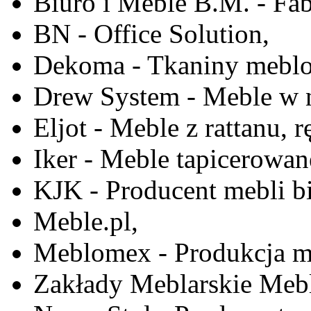
Biuro i Meble B.M. - Fa
BN - Office Solution,
Dekoma - Tkaniny meblo
Drew System - Meble w n
Eljot - Meble z rattanu, r
Iker - Meble tapicerowan
KJK - Producent mebli b
Meble.pl,
Meblomex - Produkcja m
Zakłady Meblarskie Mebl