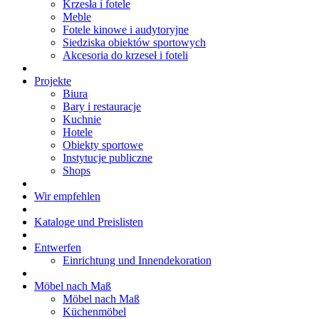
Krzesła i fotele
Meble
Fotele kinowe i audytoryjne
Siedziska obiektów sportowych
Akcesoria do krzeseł i foteli
Projekte
Biura
Bary i restauracje
Kuchnie
Hotele
Obiekty sportowe
Instytucje publiczne
Shops
Wir empfehlen
Kataloge und Preislisten
Entwerfen
Einrichtung und Innendekoration
Möbel nach Maß
Möbel nach Maß
Küchenmöbel