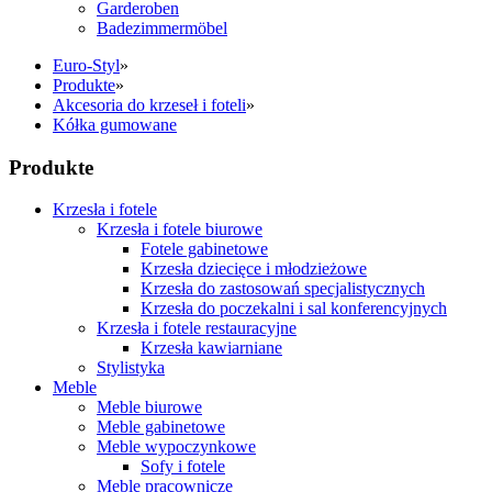
Garderoben
Badezimmermöbel
Euro-Styl
»
Produkte
»
Akcesoria do krzeseł i foteli
»
Kółka gumowane
Produkte
Krzesła i fotele
Krzesła i fotele biurowe
Fotele gabinetowe
Krzesła dziecięce i młodzieżowe
Krzesła do zastosowań specjalistycznych
Krzesła do poczekalni i sal konferencyjnych
Krzesła i fotele restauracyjne
Krzesła kawiarniane
Stylistyka
Meble
Meble biurowe
Meble gabinetowe
Meble wypoczynkowe
Sofy i fotele
Meble pracownicze