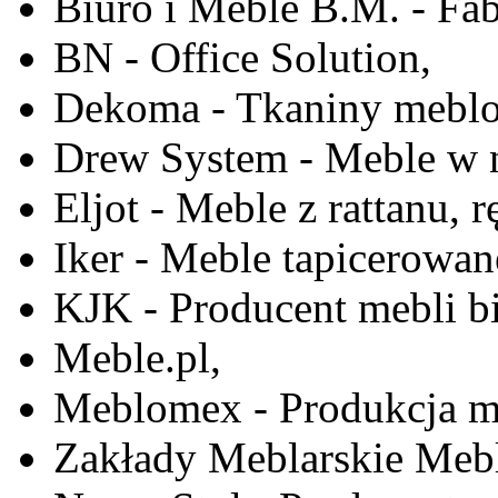
Biuro i Meble B.M. - Fa
BN - Office Solution,
Dekoma - Tkaniny meblo
Drew System - Meble w n
Eljot - Meble z rattanu, r
Iker - Meble tapicerowan
KJK - Producent mebli b
Meble.pl,
Meblomex - Produkcja m
Zakłady Meblarskie Mebl