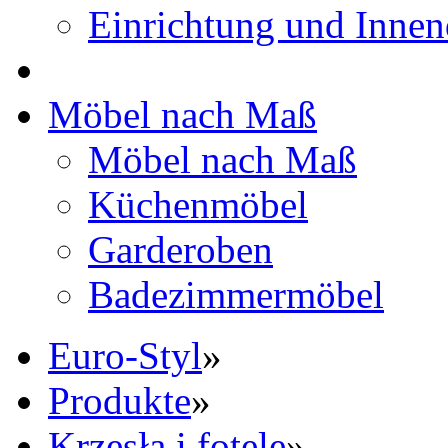
Einrichtung und Innen
Möbel nach Maß
Möbel nach Maß
Küchenmöbel
Garderoben
Badezimmermöbel
Euro-Styl
»
Produkte
»
Krzesła i fotele
»