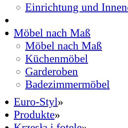
Einrichtung und Innen
Möbel nach Maß
Möbel nach Maß
Küchenmöbel
Garderoben
Badezimmermöbel
Euro-Styl
»
Produkte
»
Krzesła i fotele
»