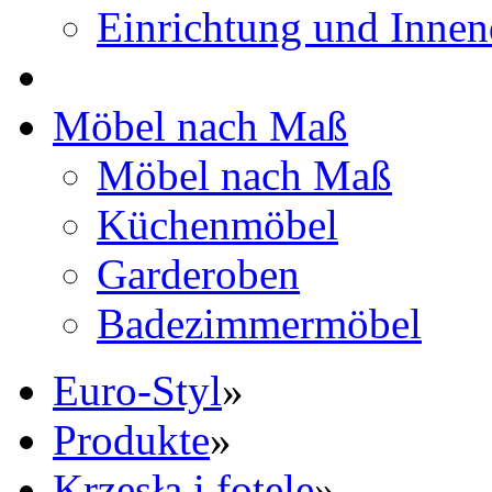
Einrichtung und Innen
Möbel nach Maß
Möbel nach Maß
Küchenmöbel
Garderoben
Badezimmermöbel
Euro-Styl
»
Produkte
»
Krzesła i fotele
»