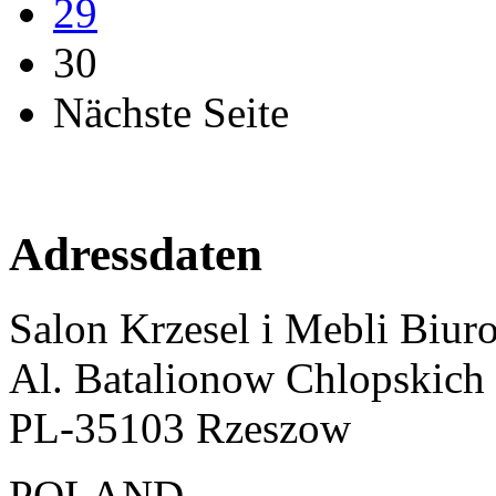
29
30
Nächste Seite
Adressdaten
Salon Krzesel i Mebli Biur
Al. Batalionow Chlopskich
PL-35103 Rzeszow
POLAND