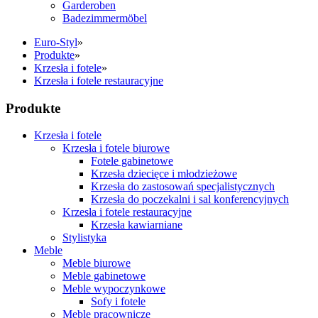
Garderoben
Badezimmermöbel
Euro-Styl
»
Produkte
»
Krzesła i fotele
»
Krzesła i fotele restauracyjne
Produkte
Krzesła i fotele
Krzesła i fotele biurowe
Fotele gabinetowe
Krzesła dziecięce i młodzieżowe
Krzesła do zastosowań specjalistycznych
Krzesła do poczekalni i sal konferencyjnych
Krzesła i fotele restauracyjne
Krzesła kawiarniane
Stylistyka
Meble
Meble biurowe
Meble gabinetowe
Meble wypoczynkowe
Sofy i fotele
Meble pracownicze