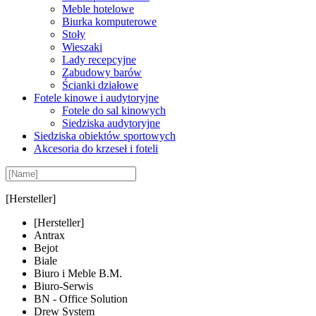
Meble hotelowe
Biurka komputerowe
Stoły
Wieszaki
Lady recepcyjne
Zabudowy barów
Ścianki działowe
Fotele kinowe i audytoryjne
Fotele do sal kinowych
Siedziska audytoryjne
Siedziska obiektów sportowych
Akcesoria do krzeseł i foteli
[Hersteller]
[Hersteller]
Antrax
Bejot
Biale
Biuro i Meble B.M.
Biuro-Serwis
BN - Office Solution
Drew System