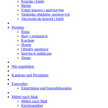
Krzesła i fotele
Meble
Fotele kinowe i audytoryjne
Siedziska obiektów sportowych
Akcesoria do krzeseł i foteli
Projekte
Biura
Bary i restauracje
Kuchnie
Hotele
Obiekty sportowe
Instytucje publiczne
Shops
Wir empfehlen
Kataloge und Preislisten
Entwerfen
Einrichtung und Innendekoration
Möbel nach Maß
Möbel nach Maß
Küchenmöbel