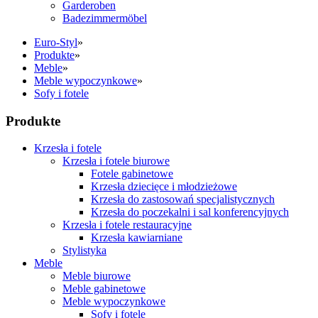
Garderoben
Badezimmermöbel
Euro-Styl
»
Produkte
»
Meble
»
Meble wypoczynkowe
»
Sofy i fotele
Produkte
Krzesła i fotele
Krzesła i fotele biurowe
Fotele gabinetowe
Krzesła dziecięce i młodzieżowe
Krzesła do zastosowań specjalistycznych
Krzesła do poczekalni i sal konferencyjnych
Krzesła i fotele restauracyjne
Krzesła kawiarniane
Stylistyka
Meble
Meble biurowe
Meble gabinetowe
Meble wypoczynkowe
Sofy i fotele