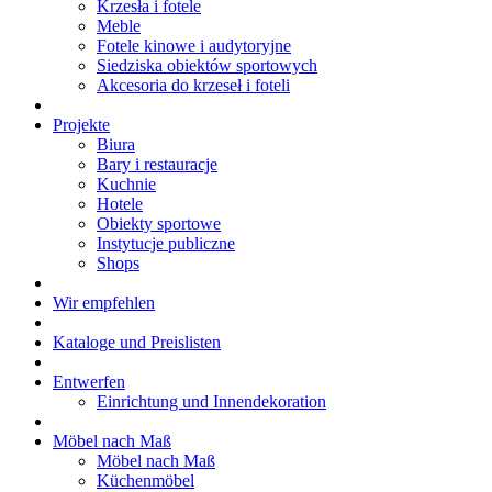
Krzesła i fotele
Meble
Fotele kinowe i audytoryjne
Siedziska obiektów sportowych
Akcesoria do krzeseł i foteli
Projekte
Biura
Bary i restauracje
Kuchnie
Hotele
Obiekty sportowe
Instytucje publiczne
Shops
Wir empfehlen
Kataloge und Preislisten
Entwerfen
Einrichtung und Innendekoration
Möbel nach Maß
Möbel nach Maß
Küchenmöbel