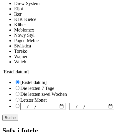
Drew System
Eljot
Iker
KJK Kielce
Kliber
Meblomex
Nowy Styl
Paged Meble
Stylistica
Toreko
Wajnert
Wuteh
[Erstelldatum]
[Erstelldatum]
Die letzten 7 Tage
Die letzten zwei Wochen
Letzter Monat
-
Sofy i fotele