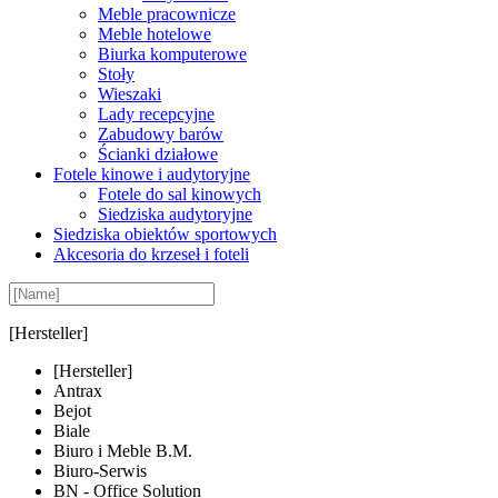
Meble pracownicze
Meble hotelowe
Biurka komputerowe
Stoły
Wieszaki
Lady recepcyjne
Zabudowy barów
Ścianki działowe
Fotele kinowe i audytoryjne
Fotele do sal kinowych
Siedziska audytoryjne
Siedziska obiektów sportowych
Akcesoria do krzeseł i foteli
[Hersteller]
[Hersteller]
Antrax
Bejot
Biale
Biuro i Meble B.M.
Biuro-Serwis
BN - Office Solution