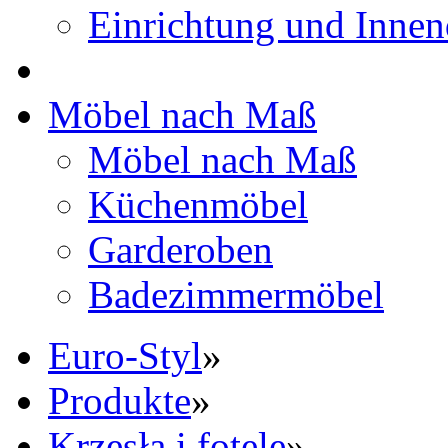
Einrichtung und Innen
Möbel nach Maß
Möbel nach Maß
Küchenmöbel
Garderoben
Badezimmermöbel
Euro-Styl
»
Produkte
»
Krzesła i fotele
»