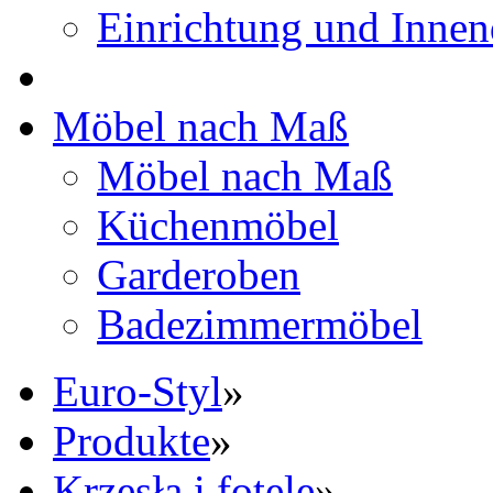
Einrichtung und Innen
Möbel nach Maß
Möbel nach Maß
Küchenmöbel
Garderoben
Badezimmermöbel
Euro-Styl
»
Produkte
»
Krzesła i fotele
»