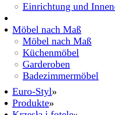
Einrichtung und Innen
Möbel nach Maß
Möbel nach Maß
Küchenmöbel
Garderoben
Badezimmermöbel
Euro-Styl
»
Produkte
»
Krzesła i fotele
»